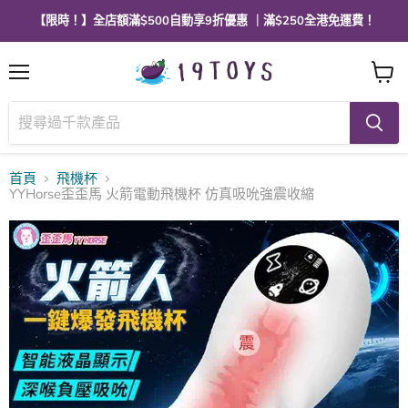
【限時！】全店額滿$500自動享9折優惠 ｜滿$250全港免運費！
選
查
單
看
購
物
車
首頁
飛機杯
YYHorse歪歪馬 火箭電動飛機杯 仿真吸吮強震收縮