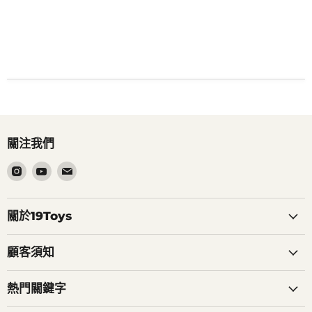
關注我們
在
在
在
Instagram
Youtube
電
找
找
郵
到
到
找
關於19Toys
我
我
到
們
們
我
顧客須知
們
熱門關鍵字