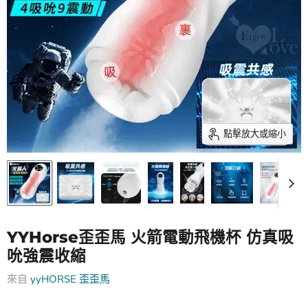
點擊放大或縮小
YYHorse歪歪馬 火箭電動飛機杯 仿真吸
吮強震收縮
來自
yyHORSE 歪歪馬