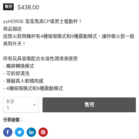
現價
$438.00
售完
yyHORSE 歪歪馬高CP值男士電動杯！
商品描述
這款火箭飛機杯有
4種吸
啜
模式
和9種震動模式，讓你像火箭一般
爽到升天！
所有玩具皆需配合水溶性潤滑液使用
- 觸屏轉換模式
- 可拆卸清洗
- 模擬真人軟糯肉感
- 4種吸
啜
模式和9種震動模式
數量
售完
分享這個：