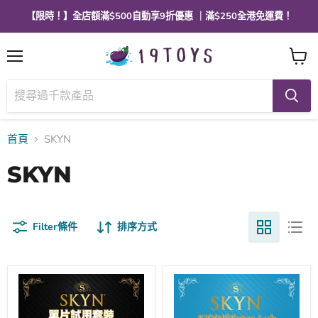
【限時！】全店額滿$500自動享9折優惠 ｜滿$250全港免運費！
選
查
單
看
購
物
車
首頁
SKYN
SKYN
Filter條件
排序方式