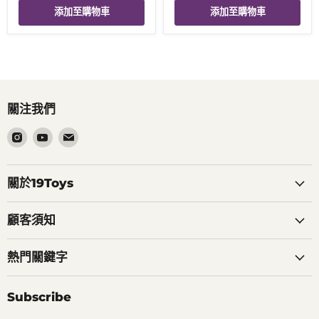
添加至購物車
添加至購物車
關注我們
在
在
在
Instagram
Youtube
電
找
找
郵
到
到
找
關於19Toys
我
我
到
們
們
我
顧客須知
們
熱門關鍵字
Subscribe