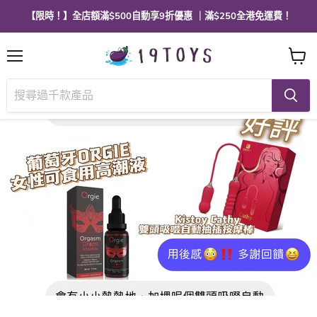
【限時！】全店額滿$500自動享9折優惠 ｜滿$250全港免運費！
選
查
單
看
購
物
車