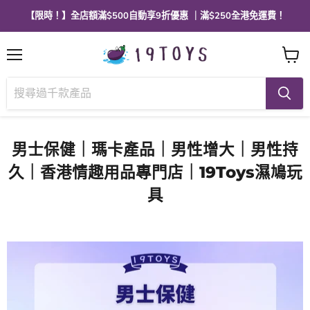
【限時！】全店額滿$500自動享9折優惠 ｜滿$250全港免運費！
選
查
單
看
購
物
車
男士保健｜瑪卡產品｜男性增大｜男性持
久｜香港情趣用品專門店｜19Toys濕鳩玩
具