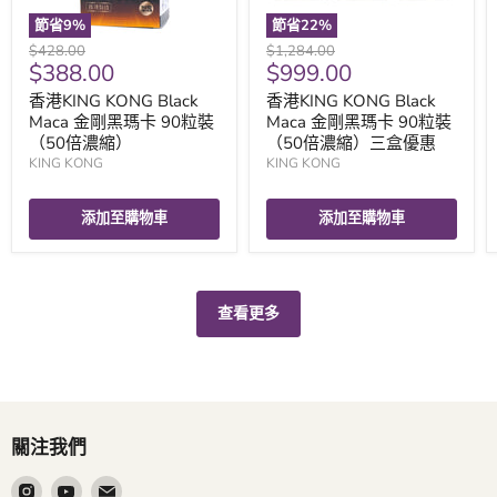
節省
9
%
節省
22
%
原
原
$428.00
$1,284.00
現
現
$388.00
$999.00
價
價
價
價
香港KING KONG Black
香港KING KONG Black
Maca 金剛黑瑪卡 90粒裝
Maca 金剛黑瑪卡 90粒裝
（50倍濃縮）
（50倍濃縮）三盒優惠
KING KONG
KING KONG
添加至購物車
添加至購物車
查看更多
關注我們
在
在
在