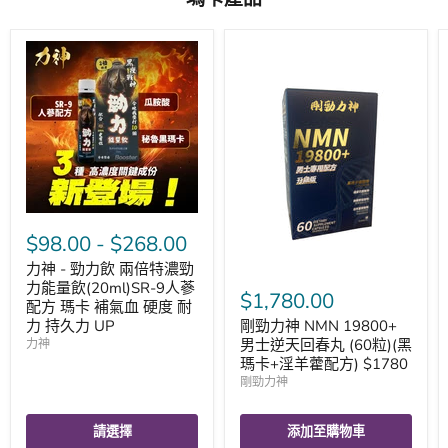
$98.00
-
$268.00
力神 - 勁力飲 兩倍特濃勁
力能量飲(20ml)SR-9人蔘
$1,780.00
配方 瑪卡 補氣血 硬度 耐
力 持久力 UP
剛勁力神 NMN 19800+
男士逆天回春丸 (60粒)(黑
力神
瑪卡+淫羊藿配方) $1780
剛勁力神
請選擇
添加至購物車