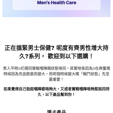
正在搵緊男士保健? 呢度有齊男性增大持
久?系列， 歡迎到以下選購！
男人平時JJ尺碼同實戰嗰陣嘅狀態唔同。其實咁係因為JJ在興奮嘅
時候因為充血膨脹而變大，而呢個時候變大嘅「戰鬥狀態」先至
最重要！
如果覺得自己勃起嗰陣都唔夠大，又或者實戰嗰陣唔夠堅挺同持
久，以下產品幫到你！
瑪卡產品