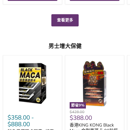
查看更多
男士增大保健
節省
9
%
原
$428.00
$358.00
-
現
$388.00
價
$888.00
價
香港KING KONG Black