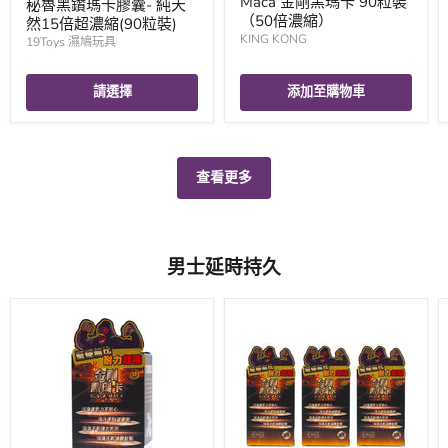
Maca 金剛黑瑪卡 90粒裝
秘魯黑鑽瑪卡膠囊- 純天
（50倍濃縮）
然15倍超濃縮(90粒裝)
KING KONG
19Toys 濕鳩玩具
請選擇
添加至購物車
查看更多
男士延時持久