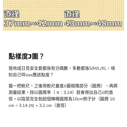
點樣度J圍？
我地成日見安全套都係有分碼數，多數都係S/M/L/XL，唔
知自己咩size應該點度？
揾一把軟尺，之後用軟尺量度JJ最粗嘅部分（圓周），再將
測量結果，除以圓周率（ π：3.14）就會得出自己JJ的直
徑。以陰莖完全勃起個陣嘅圓周為10cm例子計（圓周 10
cm ÷ 3.14 (π) = 3.2 cm（直徑）