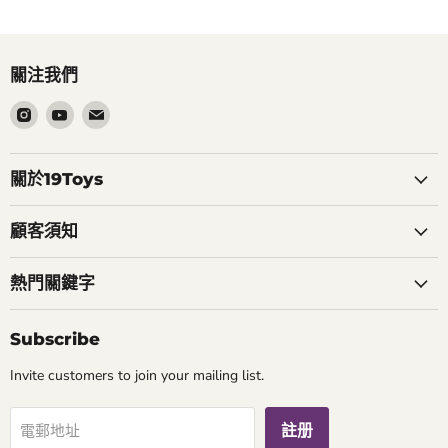
關注我們
在
在
在
Instagram
Youtube
電
找
找
郵
到
到
找
關於19Toys
我
我
到
們
們
我
顧客須知
們
熱門關鍵字
Subscribe
Invite customers to join your mailing list.
註册
電郵地址