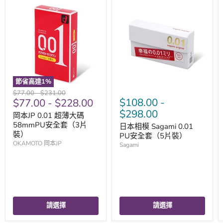
節省高達
1
%
原
原
$77.00
-
$231.00
$108.00
-
$77.00
-
$228.00
價
價
$298.00
岡本JP 0.01 超薄大碼
58mmPU安全套（3片
日本相模 Sagami 0.01
裝）
PU安全套（5片裝）
OKAMOTO 岡本JP
Sagami
請選擇
請選擇