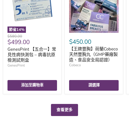
節省
14
%
原
$580.00
現
$450.00
$499.00
價
價
【王牌豐胸】荷蘭Cobeco
GenesPrint 【五合一】常
天然豐胸丸（GMP藥廠製
見性病快測包 – 病毒抗原
造、食品安全局認證）
檢測試劑盒
Cobeco
GenesPrint
添加至購物車
請選擇
查看更多