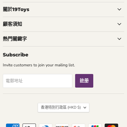
找
找
郵
到
到
找
關於19Toys
我
我
到
們
們
我
顧客須知
們
熱門關鍵字
Subscribe
Invite customers to join your mailing list.
註册
電郵地址
國
香港特別行政區
(HKD $)
家