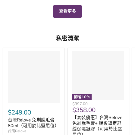
查看更多
私密清潔
節省
10
%
原
$397.00
現
$358.00
價
$249.00
價
【套裝優惠】台灣Relove
台灣Relove 免剃脫毛膏
免剃脫毛膏+ 脫後鎮定舒
80ml（可用於比堅尼位）
緩保濕凝膠（可用於比堅
台灣Relove
尼位）