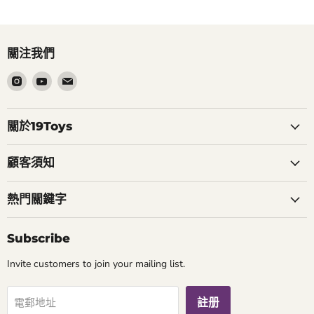
關注我們
在
在
在
Instagram
Youtube
電
找
找
郵
到
到
找
關於19Toys
我
我
到
們
們
我
顧客須知
們
熱門關鍵字
Subscribe
Invite customers to join your mailing list.
註册
電郵地址