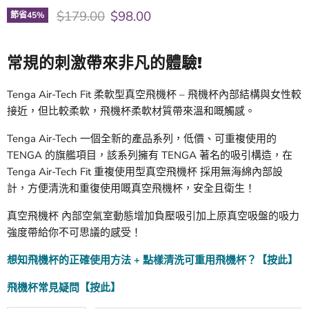
原價
現價
$179.00
$98.00
節省
45
%
常規的刺激帶來非凡的體驗!
Tenga Air-Tech Fit 柔軟型真空飛機杯 –
飛機杯
內部結構與女性較
接近，但比較柔軟，
飛機杯
柔軟材質帶來溫和嘅觸感。
Tenga Air-Tech
一個全新的產品系列，低價、可重複使用的
TENGA 的旗艦項目，該系列擁有 TENGA 著名的吸引構造，在
Tenga Air-Tech Fit 重複使用型真空飛機杯
採用無海綿內部設
計，方便清洗和重復使用嘅
真空飛機杯
，安全且衛生！
真空飛機杯
內部空氣室動態增加負壓吸引加上原真空吸盤的吸力
強度帶給你不可思議的感受！
想知飛機杯的正確使用方法 + 點樣清洗可重用飛機杯？【按此】
飛機杯常見疑問【按此】