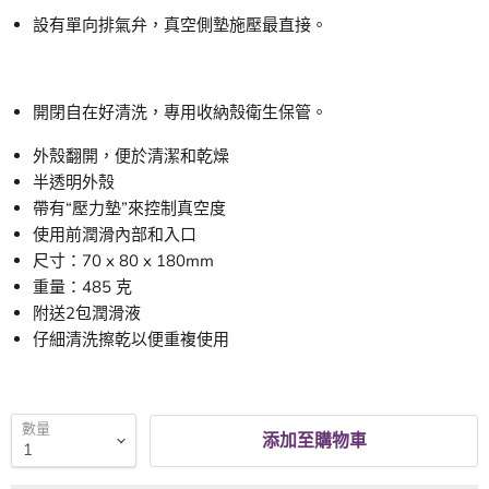
設有單向排氣弁，真空側墊施壓最直接。
開閉自在好清洗，專用收納殼衛生保管。
外殼翻開，便於清潔和乾燥
半透明外殼
帶有“壓力墊”來控制真空度
使用前潤滑內部和入口
尺寸：70 x 80 x 180mm
重量：485 克
附送2包潤滑液
仔細清洗擦乾以便重複使用
數量
添加至購物車