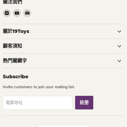
關注我們
在
在
在
Instagram
Youtube
電
找
找
郵
到
到
找
關於19Toys
我
我
到
們
們
我
顧客須知
們
熱門關鍵字
Subscribe
Invite customers to join your mailing list.
註册
電郵地址