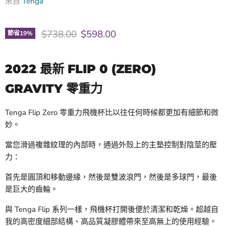
來自
Tenga
原價
現價
$738.00
$598.00
節省
19
%
2022 最新 FLIP 0 (ZERO)
GRAVITY 零重力
Tenga Flip Zero 零重力飛機杯比以往任何時候都更加有細節和微
妙。
當您滑過複雜紋理的內部時，通過外殼上的主墊控制對陰莖的壓
力：
首先是圓頂和移動邊緣，然後是雙波浪門，然後是多球門，最後
是巨大的齒輪。
與 Tenga Flip 系列一樣，飛機杯打開後便於清潔和乾燥。超越自
我的高密度細部結構、高品質凝膠體帶來至高無上的使用經驗。