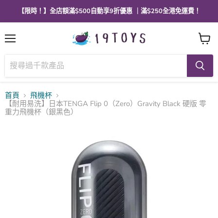
【限時！】全店額滿$500自動享9折優惠 ｜滿$250全港免運費！
選
查
單
看
購
物
車
首頁
飛機杯
【耐用易洗】日本TENGA Flip 0（Zero）Gravity Black 硬版 零
重力飛機杯（銀黑色）