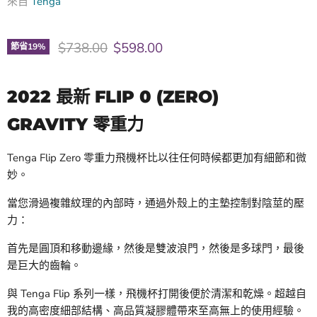
來自
Tenga
原價
現價
$738.00
$598.00
節省
19
%
2022 最新 FLIP 0 (ZERO)
GRAVITY 零重力
Tenga Flip Zero 零重力飛機杯比以往任何時候都更加有細節和微
妙。
當您滑過複雜紋理的內部時，通過外殼上的主墊控制對陰莖的壓
力：
首先是圓頂和移動邊緣，然後是雙波浪門，然後是多球門，最後
是巨大的齒輪。
與 Tenga Flip 系列一樣，飛機杯打開後便於清潔和乾燥。超越自
我的高密度細部結構、高品質凝膠體帶來至高無上的使用經驗。