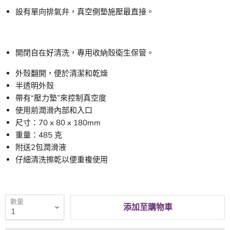
設有單向排氣弁，真空側墊施壓最直接。
開閉自在好清洗，專用收納殼衛生保管。
外殼翻開，便於清潔和乾燥
半透明外殼
帶有“壓力墊”來控制真空度
使用前潤滑內部和入口
尺寸：70 x 80 x 180mm
重量：485 克
附送2包潤滑液
仔細清洗擦乾以便重複使用
數量
添加至購物車