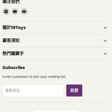
關注我們
在
在
在
Instagram
Youtube
電
找
找
郵
到
到
找
關於19Toys
我
我
到
們
們
我
顧客須知
們
熱門關鍵字
Subscribe
Invite customers to join your mailing list.
註册
電郵地址