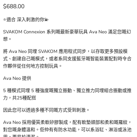
現價
$688.00
⭐️適合 深入刺激的你💫
SVAKOM Connexion 系列嘅最新豪華玩具 Ava Neo 滿足您嘅幻
想。
將 Ava Neo 同埋 SVAKOM 應用程式同步，以存取更多預設模
式、創建自己嘅模式，或者系同支援藍牙嘅智能裝置配對時令合
作夥伴從任何地方控制玩具。
Ava Neo 提供
5 種模式同埋 5 種強度嘅獨立振動、獨立推力同埋組合振動或推
力，共25種配搭
因此您可以透過多種不同嘅方式受到刺激。
Ava Neo 採用優質柔軟矽膠製成，配有軟墊頭部和柔和嘅羅紋，
對您嘅身體溫和。佢仲有有防水功能，可以系浴缸、淋浴或泳池