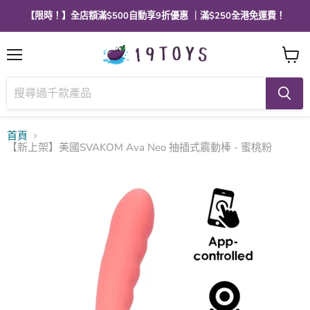
【限時！】全店額滿$500自動享9折優惠 ｜滿$250全港免運費！
選
查
單
看
購
物
車
首頁
【新上架】美國SVAKOM Ava Neo 抽插式震動棒 - 蜜桃粉