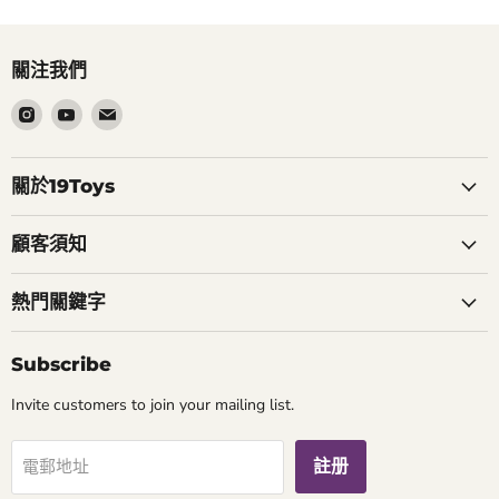
關注我們
在
在
在
Instagram
Youtube
電
找
找
郵
到
到
找
關於19Toys
我
我
到
們
們
我
顧客須知
們
熱門關鍵字
Subscribe
Invite customers to join your mailing list.
註册
電郵地址