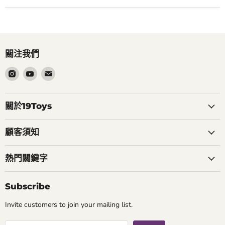
關注我們
在
在
在
Instagram
Youtube
電
找
找
郵
到
到
找
關於19Toys
我
我
到
們
們
我
顧客須知
們
熱門關鍵字
Subscribe
Invite customers to join your mailing list.