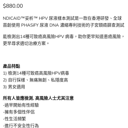
現價
$880.00
NDICAID™妥析™ HPV 尿液樣本測試是一款在香港研發、全球
首創使用 PHASiFY 尿液 DNA 濃縮專利技術的子宮頸癌篩查測試
能檢測出14種可致癌高風險HPV 病毒，助你更早知道患癌風險，
更早尋求適切治療方案。
產品特點
1) 檢測14種可致癌高風險HPV病毒
2) 自行採樣、無痛無創、私隱度高
3) 男女適用
所有人皆應檢測, 高風險人士尤其注意
-過早開始有性經驗
-擁有多個性伴侶
-性生活頻繁
-進行不安全性行為