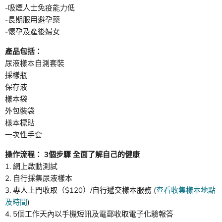
-吸煙人士免疫能力低
-長期服用避孕藥
-懷孕及產後婦女
產品包括：
尿液樣本自測套裝
採樣瓶
保存液
樣本袋
外包裝袋
樣本標貼
一次性手套
操作流程： 3個步驟 全面了解自己的健康
1. 網上啟動測試
2. 自行採集尿液樣本
3. 專人上門收取（$120）/自行遞交樣本服務 (
查看收集樣本地點
及時間
)
4. 5個工作天內以手機短訊及電郵收取電子化驗報答