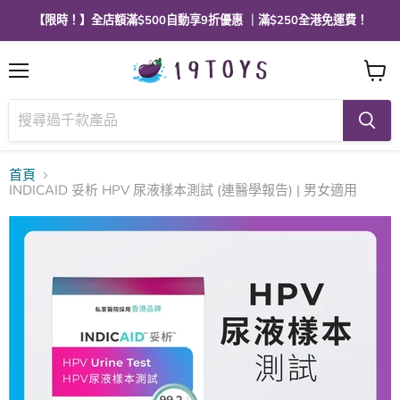
【限時！】全店額滿$500自動享9折優惠 ｜滿$250全港免運費！
選
查
單
看
購
物
車
首頁
INDICAID 妥析 HPV 尿液樣本測試 (連醫學報告) | 男女適用