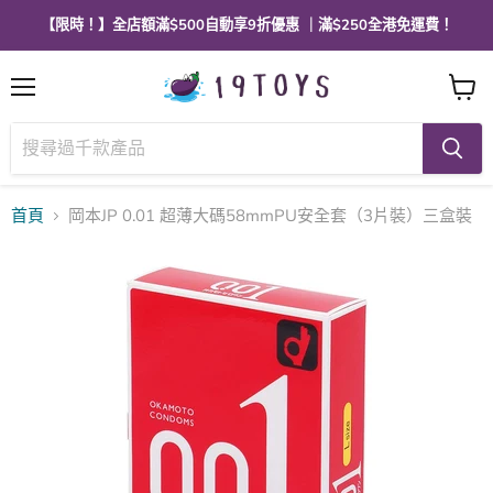
【限時！】全店額滿$500自動享9折優惠 ｜滿$250全港免運費！
選
查
單
看
購
物
車
首頁
岡本JP 0.01 超薄大碼58mmPU安全套（3片裝）三盒裝