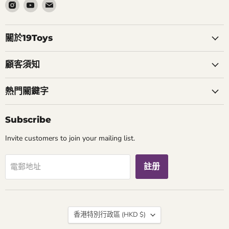
在
在
在
Instagram
Youtube
電
找
找
郵
到
到
找
關於19Toys
我
我
到
們
們
我
顧客須知
們
熱門關鍵字
Subscribe
Invite customers to join your mailing list.
註册
電郵地址
國
香港特別行政區
(HKD $)
家