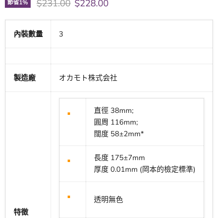
原價
現價
$231.00
$228.00
節省
1
%
內裝數量
3
製造廠
オカモト株式会社
直徑 38mm;
圓周 116mm;
闊度 58±2mm*
長度 175±7mm
厚度 0.01mm (岡本的檢定標準)
透明無色
特徵