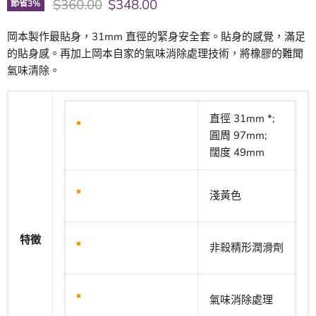
原價
現價
$360.00
$348.00
節省
3
%
岡本製作最貼身，31mm 直徑的緊身安全套。貼身的感覺，滿足
的貼身感。再加上岡本自家的氣味消除處理技術，將橡膠的難聞
氣味清除。
直徑 31mm *;
圓周 97mm;
闊度 49mm
淺黃色
特徵
非殺精形潤滑劑
氣味消除處理