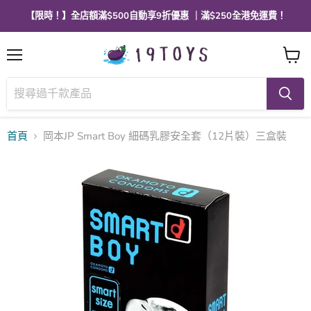
【限時！】全店額滿$500自動享9折優惠 ｜滿$250全港免運費！
選
查
單
看
購
物
車
首頁
岡本JP Smart Boy 細碼乳膠安全套（12片裝）三盒裝