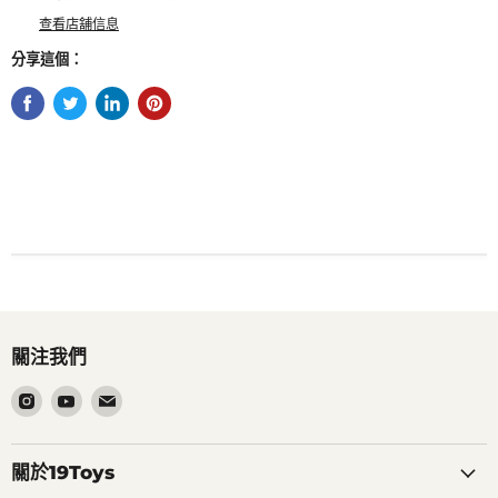
查看店舖信息
分享這個：
關注我們
在
在
在
Instagram
Youtube
電
找
找
郵
到
到
找
關於19Toys
我
我
到