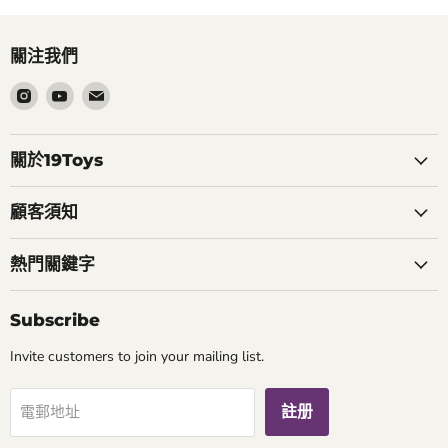
關注我們
在
在
在
Instagram
Youtube
電
找
找
郵
到
到
找
關於19Toys
我
我
到
們
們
我
顧客須知
們
熱門關鍵字
Subscribe
Invite customers to join your mailing list.
註册
電郵地址