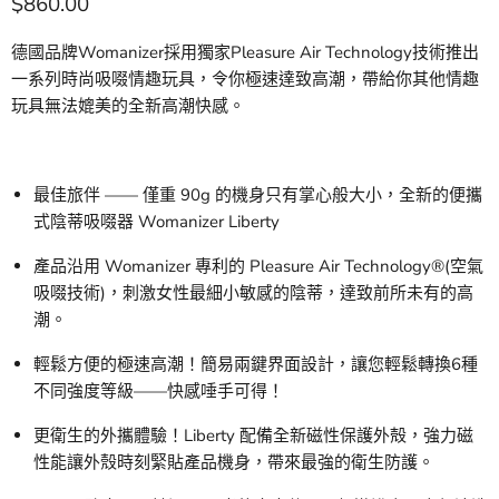
現價
$860.00
德國品牌Womanizer採用獨家Pleasure Air Technology技術推出
一系列時尚吸啜情趣玩具，令你極速達致高潮，帶給你其他情趣
玩具無法媲美的全新高潮快感。
最佳旅伴 —— 僅重 90g 的機身只有掌心般大小，全新的便攜
式陰蒂吸啜器 Womanizer Liberty
產品沿用 Womanizer 專利的 Pleasure Air Technology®(空氣
吸啜技術)，刺激女性最細小敏感的陰蒂，達致前所未有的高
潮。
輕鬆方便的極速高潮！簡易兩鍵界面設計，讓您輕鬆轉換6種
不同強度等級——快感唾手可得！
更衛生的外攜體驗！Liberty 配備全新磁性保護外殻，強力磁
性能讓外殼時刻緊貼產品機身，帶來最強的衛生防護。