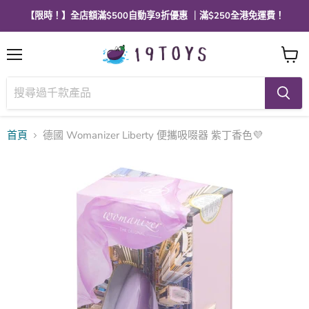
【限時！】全店額滿$500自動享9折優惠 ｜滿$250全港免運費！
選
查
單
看
購
物
車
首頁
德國 Womanizer Liberty 便攜吸啜器 紫丁香色💜