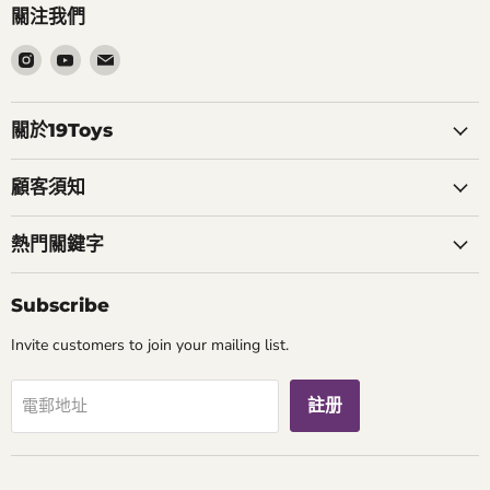
關注我們
在
在
在
Instagram
Youtube
電
找
找
郵
到
到
找
關於19Toys
我
我
到
們
們
我
顧客須知
們
熱門關鍵字
Subscribe
Invite customers to join your mailing list.
註册
電郵地址