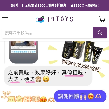
【限時！】全店額滿$500自動享9折優惠 ｜滿$250全港免運費！
選
查
單
看
購
物
車