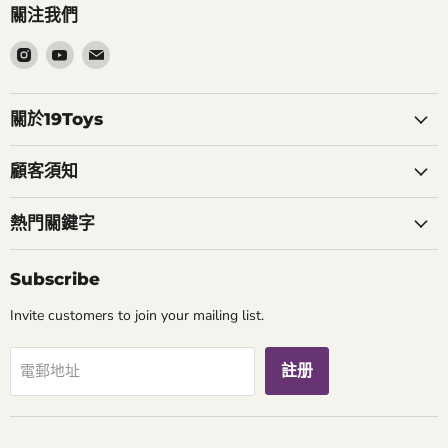
關注我們
在
在
在
Instagram
Youtube
電
找
找
郵
到
到
找
關於19Toys
我
我
到
們
們
我
顧客須知
們
熱門關鍵字
Subscribe
Invite customers to join your mailing list.
註册
電郵地址