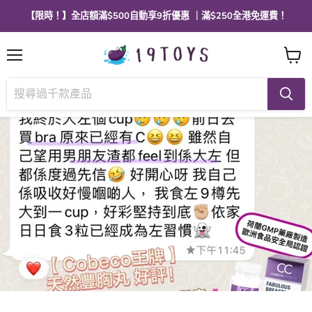
【限時！】全店額滿$500自動享9折優惠 ｜滿$250全港免運費！
選
查
單
看
購
物
車