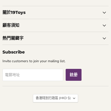
Instagram
Youtube
電
找
找
郵
到
到
找
關於19Toys
我
我
到
們
們
我
顧客須知
們
熱門關鍵字
Subscribe
Invite customers to join your mailing list.
註册
電郵地址
國
香港特別行政區
(HKD $)
家