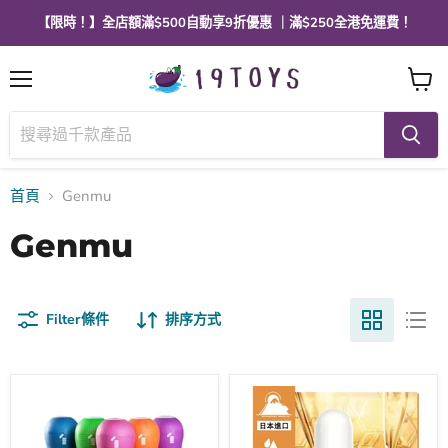
【限時！】全店額滿$500自動享9折優惠 ｜滿$250全港免運費！
選
查
單
看
購
物
車
首頁
Genmu
Genmu
Filter條件
排序方式