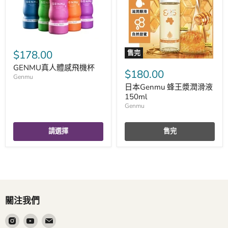
$178.00
售完
GENMU真人體感飛機杯
$180.00
Genmu
日本Genmu 蜂王漿潤滑液
150ml
Genmu
請選擇
售完
關注我們
在
在
在